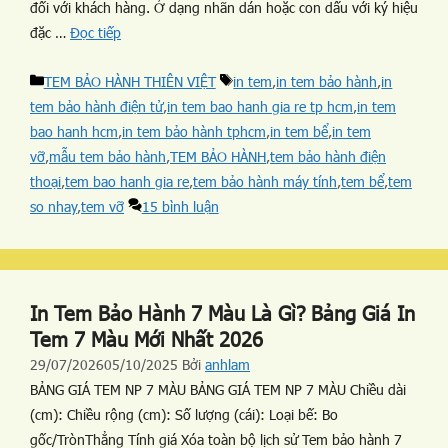
đối với khách hàng. Ở dạng nhãn dán hoặc con dấu với ký hiệu
đặc …
Đọc tiếp
TEM BẢO HÀNH THIÊN VIỆT
in tem
,
in tem bảo hành
,
in
tem bảo hành điện tử
,
in tem bao hanh gia re tp hcm
,
in tem
bao hanh hcm
,
in tem bảo hành tphcm
,
in tem bể
,
in tem
vỡ
,
mẫu tem bảo hành
,
TEM BẢO HÀNH
,
tem bảo hành điện
thoại
,
tem bao hanh gia re
,
tem bảo hành máy tính
,
tem bể
,
tem
so nhay
,
tem vỡ
15 bình luận
In Tem Bảo Hành 7 Màu Là Gì? Bảng Giá In
Tem 7 Màu Mới Nhất 2026
29/07/2026
05/10/2025
Bởi
anhlam
BẢNG GIÁ TEM NP 7 MÀU BẢNG GIÁ TEM NP 7 MÀU Chiều dài
(cm): Chiều rộng (cm): Số lượng (cái): Loại bế: Bo
gốc/TrònThẳng Tính giá Xóa toàn bộ lịch sử Tem bảo hành 7