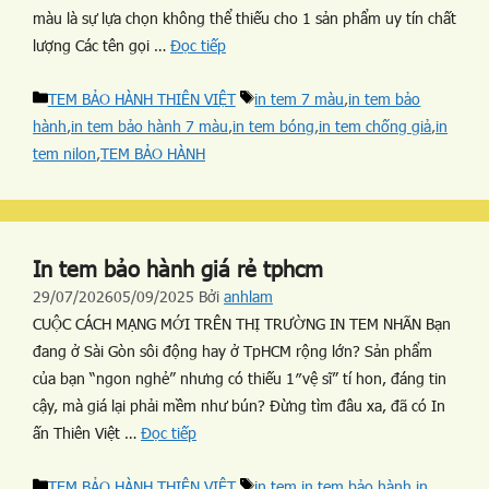
màu là sự lựa chọn không thể thiếu cho 1 sản phẩm uy tín chất
lượng Các tên gọi …
Đọc tiếp
TEM BẢO HÀNH THIÊN VIỆT
in tem 7 màu
,
in tem bảo
hành
,
in tem bảo hành 7 màu
,
in tem bóng
,
in tem chống giả
,
in
tem nilon
,
TEM BẢO HÀNH
In tem bảo hành giá rẻ tphcm
29/07/2026
05/09/2025
Bởi
anhlam
CUỘC CÁCH MẠNG MỚI TRÊN THỊ TRƯỜNG IN TEM NHÃN Bạn
đang ở Sài Gòn sôi động hay ở TpHCM rộng lớn? Sản phẩm
của bạn “ngon nghẻ” nhưng có thiếu 1″vệ sĩ” tí hon, đáng tin
cậy, mà giá lại phải mềm như bún? Đừng tìm đâu xa, đã có In
ấn Thiên Việt …
Đọc tiếp
TEM BẢO HÀNH THIÊN VIỆT
in tem
,
in tem bảo hành
,
in