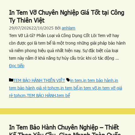
In Tem Vỡ Chuyên Nghiệp Giá Tốt tại Công
Ty Thiên Việt
29/07/2026
22/10/2025
Bởi
anhlam
Tem Vỡ Là Gì? Phân Loại và Công Dụng Cốt Lõi Tem vỡ hay
còn được gọi là tem bể là một trong những giải pháp bảo hành
và niêm phong hiệu quả nhất hiện nay. Sự đặc biệt của loại
tem này nằm ở khả năng tự hủy cấu trúc khi có tác động …
Đọc tiếp
TEM BẢO HÀNH THIÊN VIỆT
in tem
,
in tem bảo hành
,
in
tem bảo hành giá rẻ tphcm
,
in tem bể
,
in tem vỡ
,
in tem vỡ giá
rẻ tphcm
,
TEM BẢO HÀNH
,
tem bể
In Tem Bảo Hành Chuyên Nghiệp – Thiết