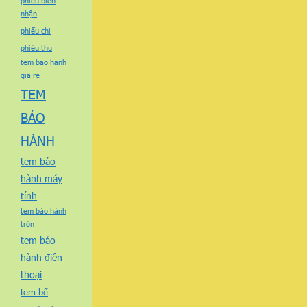
phiếu biên
nhận
phiếu chi
phiếu thu
tem bao hanh
gia re
TEM
BẢO
HÀNH
tem bảo
hành máy
tính
tem bảo hành
tròn
tem bảo
hành điện
thoại
tem bể