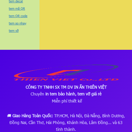
tem decal
tem mã QR
tem QR code
tem so nhay
tem vỡ
CÔNG TY TNHH SX TM DV IN ẤN THIÊN VIỆT
Chuyên
in tem bảo hành, tem vỡ giá rẻ
Miễn phí thiết kế
🚚
Giao Hàng Toàn Quốc:
TP.HCM, Hà Nội, Đà Nẵng, Bình Dương,
Đồng Nai, Cần Thơ, Hải Phòng, Khánh Hòa, Lâm Đồng... và 63
tỉnh thành.