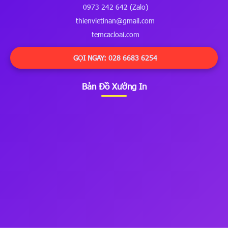
0973 242 642 (Zalo)
thienvietinan@gmail.com
temcacloai.com
GỌI NGAY: 028 6683 6254
Bản Đồ Xưởng In