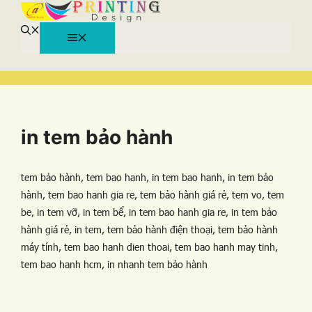
MENU
Chuyển
đến
nội
dung
Tìm
Danh
Danh
Danh
Danh
Danh
Danh
Danh
Thẻ
Thẻ
Thẻ
Thẻ
Thẻ
Thẻ
Thẻ
kiếm
mục
mục
mục
mục
mục
mục
mục
cho:
in tem bảo hành
tem bảo hành, tem bao hanh, in tem bao hanh, in tem bảo
hành, tem bao hanh gia re, tem bảo hành giá rẻ, tem vo, tem
be, in tem vỡ, in tem bể, in tem bao hanh gia re, in tem bảo
hành giá rẻ, in tem, tem bảo hành điện thoại, tem bảo hành
máy tính, tem bao hanh dien thoai, tem bao hanh may tinh,
tem bao hanh hcm, in nhanh tem bảo hành