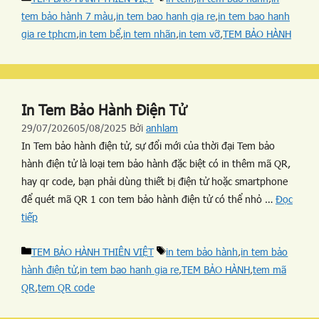
tem bảo hành 7 màu
,
in tem bao hanh gia re
,
in tem bao hanh
gia re tphcm
,
in tem bể
,
in tem nhãn
,
in tem vỡ
,
TEM BẢO HÀNH
In Tem Bảo Hành Điện Tử
29/07/2026
05/08/2025
Bởi
anhlam
In Tem bảo hành điện tử, sự đổi mới của thời đại Tem bảo
hành điện tử là loại tem bảo hành đặc biệt có in thêm mã QR,
hay qr code, bạn phải dùng thiết bị điện tử hoặc smartphone
để quét mã QR 1 con tem bảo hành điện tử có thể nhỏ …
Đọc
tiếp
TEM BẢO HÀNH THIÊN VIỆT
in tem bảo hành
,
in tem bảo
hành điện tử
,
in tem bao hanh gia re
,
TEM BẢO HÀNH
,
tem mã
QR
,
tem QR code