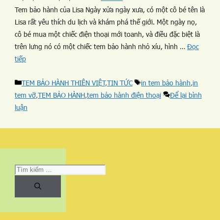
Tem bảo hành của Lisa Ngày xửa ngày xưa, có một cô bé tên là
Lisa rất yêu thích du lịch và khám phá thế giới. Một ngày nọ,
cô bé mua một chiếc điện thoại mới toanh, và điều đặc biệt là
trên lưng nó có một chiếc tem bảo hành nhỏ xíu, hình …
Đọc
tiếp
TEM BẢO HÀNH THIÊN VIỆT
,
TIN TỨC
in tem bảo hành
,
in
tem vỡ
,
TEM BẢO HÀNH
,
tem bảo hành điện thoại
Để lại bình
luận