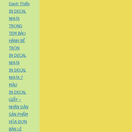
Danh Thiếp
IN DECAL
NHỰA
TRONG
TEM BẢO
HÀNH BẾ
TRÒN
IN DECAL
NHỰA
IN DECAL
NHỰA 7
MÀU
IN DECAL
GIẤY –
NHÃN DÁN
SẢN PHẨM
HÓA ĐƠN
BÁN LẺ