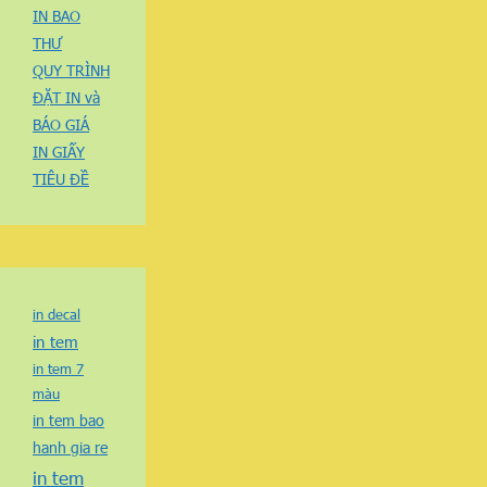
IN BAO
THƯ
QUY TRÌNH
ĐẶT IN và
BÁO GIÁ
IN GIẤY
TIÊU ĐỀ
in decal
in tem
in tem 7
màu
in tem bao
hanh gia re
in tem