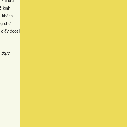
 khi lưu
ở kinh
a khách
ng chữ
 giấy decal
 thực