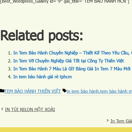
[Best_Wordpress_Gallery id=”9″ gal_title=”TEM BẢO HÀNH HCN”]
Related posts:
In Tem Bảo Hành Chuyên Nghiệp – Thiết Kế Theo Yêu Cầu,
In Tem Vỡ Chuyên Nghiệp Giá Tốt tại Công Ty Thiên Việt
In Tem Bảo Hành 7 Màu Là Gì? Bảng Giá In Tem 7 Màu Mới
In tem bảo hành giá rẻ tphcm
TEM BẢO HÀNH THIÊN VIỆT
in tem bảo hành
,
tem bảo hành m
IN TÚI NILON HỘT XOÀI
In Tem Giá