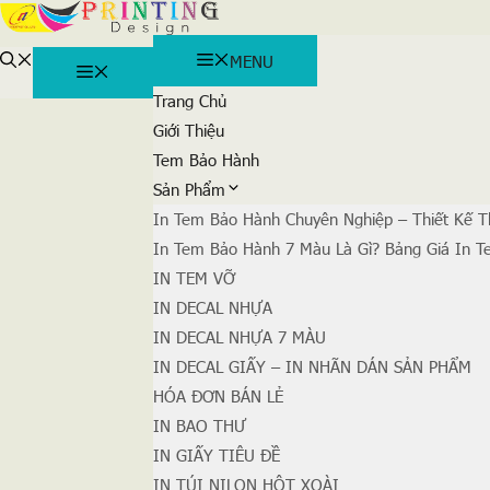
MENU
Chuyển
đến
MENU
nội
Trang Chủ
dung
Giới Thiệu
Tem Bảo Hành
Sản Phẩm
In Tem Bảo Hành Chuyên Nghiệp – Thiết Kế 
In Tem Bảo Hành 7 Màu Là Gì? Bảng Giá In 
IN TEM VỠ
IN DECAL NHỰA
IN DECAL NHỰA 7 MÀU
IN DECAL GIẤY – IN NHÃN DÁN SẢN PHẨM
HÓA ĐƠN BÁN LẺ
IN BAO THƯ
IN GIẤY TIÊU ĐỀ
IN TÚI NILON HỘT XOÀI