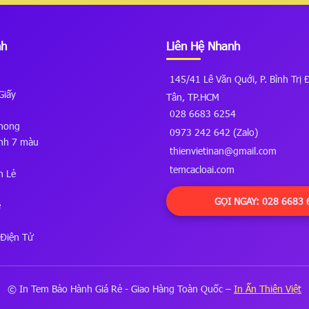
nh
Liên Hệ Nhanh
145/41 Lê Văn Quới, P. Bình Trị 
Giấy
Tân, TP.HCM
028 6683 6254
hong
0973 242 642 (Zalo)
nh 7 màu
thienvietinan@gmail.com
temcacloai.com
n Lẻ
GỌI NGAY: 028 6683 
ề
Điện Tử
© In Tem Bảo Hành Giá Rẻ - Giao Hàng Toàn Quốc –
In Ấn Thiên Việt