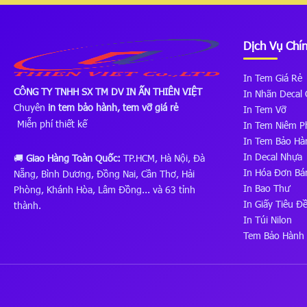
Dịch Vụ Chí
In Tem Giá Rẻ
CÔNG TY TNHH SX TM DV IN ẤN THIÊN VIỆT
In Nhãn Decal 
Chuyên
in tem bảo hành, tem vỡ giá rẻ
In Tem Vỡ
Miễn phí thiết kế
In Tem Niêm P
In Tem Bảo Hà
In Decal Nhựa
🚚
Giao Hàng Toàn Quốc:
TP.HCM, Hà Nội, Đà
In Hóa Đơn Bá
Nẵng, Bình Dương, Đồng Nai, Cần Thơ, Hải
In Bao Thư
Phòng, Khánh Hòa, Lâm Đồng... và 63 tỉnh
In Giấy Tiêu Đ
thành.
In Túi Nilon
Tem Bảo Hành 