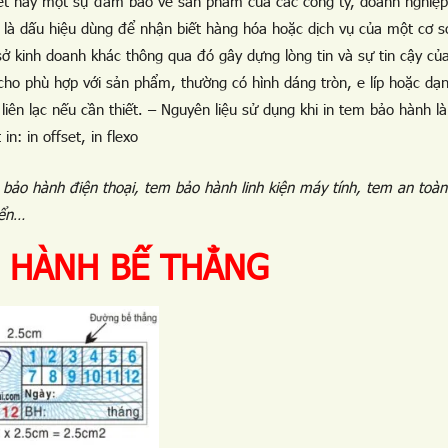
 kết hay một sự đảm bảo về sản phẩm của các công ty, doanh nghiệp
i là dấu hiệu dùng để nhận biết hàng hóa hoặc dịch vụ của một cơ s
sở kinh doanh khác thông qua đó gây dựng lòng tin và sự tin cậy củ
cho phù hợp với sản phẩm, thường có hình dáng tròn, e líp hoặc dạ
liên lạc nếu cần thiết. – Nguyên liệu sử dụng khi in tem bảo hành là
: in offset, in flexo
bảo hành điện thoại, tem bảo hành linh kiện máy tính, tem an toàn
yển…
 HÀNH BẾ THẲNG