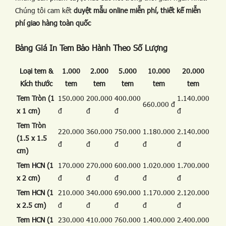
Chúng tôi cam kết
duyệt mẫu online miễn phí, thiết kế miễn
phí giao hàng toàn quốc
Bảng Giá In Tem Bảo Hành Theo Số Lượng
Loại tem &
1.000
2.000
5.000
10.000
20.000
Kích thước
tem
tem
tem
tem
tem
Tem Tròn (1
150.000
200.000
400.000
1.140.000
660.000 đ
x 1 cm)
đ
đ
đ
đ
Tem Tròn
220.000
360.000
750.000
1.180.000
2.140.000
(1.5 x 1.5
đ
đ
đ
đ
đ
cm)
Tem HCN (1
170.000
270.000
600.000
1.020.000
1.700.000
x 2 cm)
đ
đ
đ
đ
đ
Tem HCN (1
210.000
340.000
690.000
1.170.000
2.120.000
x 2.5 cm)
đ
đ
đ
đ
đ
Tem HCN (1
230.000
410.000
760.000
1.400.000
2.400.000