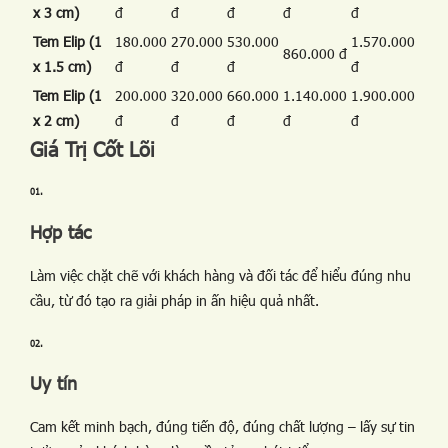
x 3 cm)
đ
đ
đ
đ
đ
Tem Elip (1
180.000
270.000
530.000
1.570.000
860.000 đ
x 1.5 cm)
đ
đ
đ
đ
Tem Elip (1
200.000
320.000
660.000
1.140.000
1.900.000
x 2 cm)
đ
đ
đ
đ
đ
Giá Trị Cốt Lõi
01.
Hợp tác
Làm việc chặt chẽ với khách hàng và đối tác để hiểu đúng nhu
cầu, từ đó tạo ra giải pháp in ấn hiệu quả nhất.
02.
Uy tín
Cam kết minh bạch, đúng tiến độ, đúng chất lượng – lấy sự tin