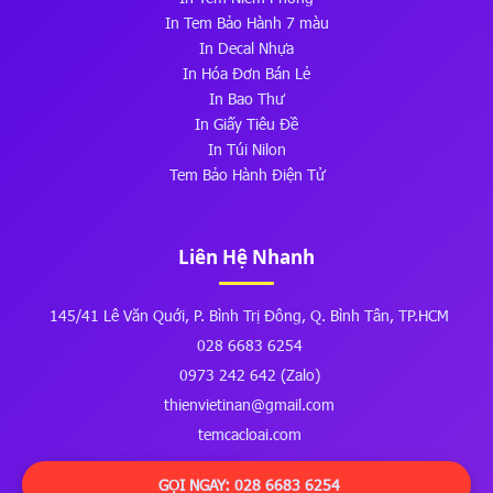
In Tem Bảo Hành 7 màu
In Decal Nhựa
In Hóa Đơn Bán Lẻ
In Bao Thư
In Giấy Tiêu Đề
In Túi Nilon
Tem Bảo Hành Điện Tử
Liên Hệ Nhanh
145/41 Lê Văn Quới, P. Bình Trị Đông, Q. Bình Tân, TP.HCM
028 6683 6254
0973 242 642 (Zalo)
thienvietinan@gmail.com
temcacloai.com
GỌI NGAY: 028 6683 6254