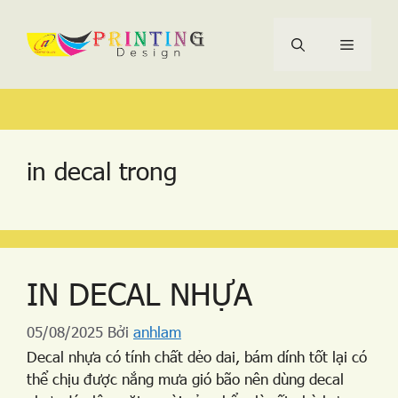
Chuyển
Menu
đến
nội
dung
Tìm
Danh
Thẻ
kiếm
mục
cho:
in decal trong
IN DECAL NHỰA
05/08/2025
Bởi
anhlam
Decal nhựa có tính chất dẻo dai, bám dính tốt lại có
thể chịu được nắng mưa gió bão nên dùng decal