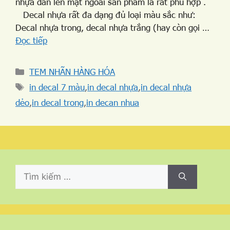
nhựa dán lên mặt ngoài sản phẩm là rất phù hợp .
Decal nhựa rất đa dạng đủ loại màu sắc như:
Decal nhựa trong, decal nhựa trắng (hay còn gọi …
Đọc tiếp
TEM NHÃN HÀNG HÓA
in decal 7 màu
,
in decal nhựa
,
in decal nhựa
dẻo
,
in decal trong
,
in decan nhua