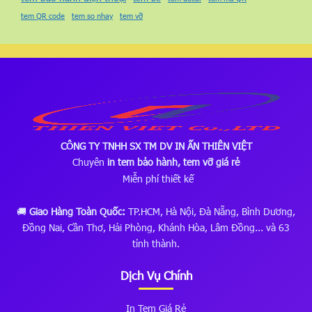
tem QR code
tem so nhay
tem vỡ
CÔNG TY TNHH SX TM DV IN ẤN THIÊN VIỆT
Chuyên
in tem bảo hành, tem vỡ giá rẻ
Miễn phí thiết kế
🚚
Giao Hàng Toàn Quốc:
TP.HCM, Hà Nội, Đà Nẵng, Bình Dương,
Đồng Nai, Cần Thơ, Hải Phòng, Khánh Hòa, Lâm Đồng... và 63
tỉnh thành.
Dịch Vụ Chính
In Tem Giá Rẻ