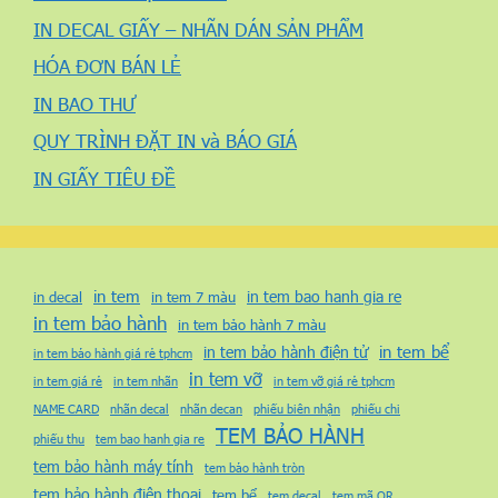
IN DECAL GIẤY – NHÃN DÁN SẢN PHẨM
HÓA ĐƠN BÁN LẺ
IN BAO THƯ
QUY TRÌNH ĐẶT IN và BÁO GIÁ
IN GIẤY TIÊU ĐỀ
in tem
in tem bao hanh gia re
in decal
in tem 7 màu
in tem bảo hành
in tem bảo hành 7 màu
in tem bể
in tem bảo hành điện tử
in tem bảo hành giá rẻ tphcm
in tem vỡ
in tem giá rẻ
in tem nhãn
in tem vỡ giá rẻ tphcm
NAME CARD
nhãn decal
nhãn decan
phiếu biên nhận
phiếu chi
TEM BẢO HÀNH
phiếu thu
tem bao hanh gia re
tem bảo hành máy tính
tem bảo hành tròn
tem bảo hành điện thoại
tem bể
tem decal
tem mã QR