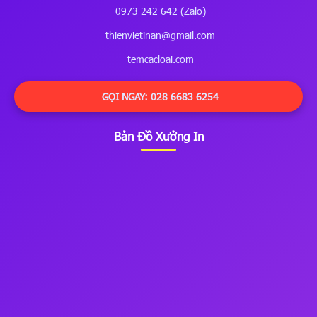
0973 242 642 (Zalo)
thienvietinan@gmail.com
temcacloai.com
GỌI NGAY: 028 6683 6254
Bản Đồ Xưởng In