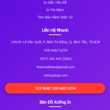
In Giấy Tiêu Đề
In Túi Nilon
Tem Bảo Hành Điện Tử
Liên Hệ Nhanh
145/41 Lê Văn Quới, P. Bình Trị Đông, Q. Bình Tân, TP.HCM
028 6683 6254
0973 242 642 (Zalo)
thienvietinan@gmail.com
temcacloai.com
GỌI NGAY: 028 6683 6254
Bản Đồ Xưởng In