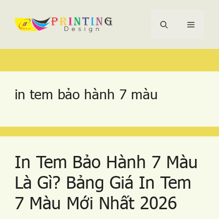
Chuyển
Menu
đến
nội
dung
Tìm
Danh
Thẻ
Danh
Thẻ
kiếm
mục
mục
cho:
in tem bảo hành 7 màu
In Tem Bảo Hành 7 Màu
Là Gì? Bảng Giá In Tem
7 Màu Mới Nhất 2026