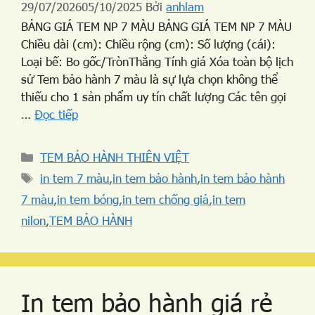
29/07/2026
05/10/2025
Bởi
anhlam
BẢNG GIÁ TEM NP 7 MÀU BẢNG GIÁ TEM NP 7 MÀU
Chiều dài (cm): Chiều rộng (cm): Số lượng (cái):
Loại bế: Bo gốc/TrònThẳng Tính giá Xóa toàn bộ lịch
sử Tem bảo hành 7 màu là sự lựa chọn không thể
thiếu cho 1 sản phẩm uy tín chất lượng Các tên gọi
…
Đọc tiếp
TEM BẢO HÀNH THIÊN VIỆT
in tem 7 màu
,
in tem bảo hành
,
in tem bảo hành
7 màu
,
in tem bóng
,
in tem chống giả
,
in tem
nilon
,
TEM BẢO HÀNH
In tem bảo hành giá rẻ