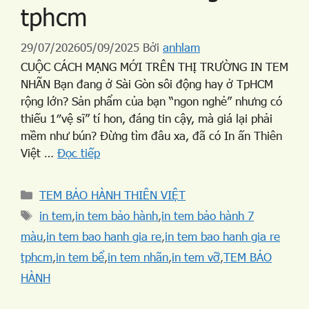
tphcm
29/07/2026
05/09/2025
Bởi
anhlam
CUỘC CÁCH MẠNG MỚI TRÊN THỊ TRƯỜNG IN TEM
NHÃN Bạn đang ở Sài Gòn sôi động hay ở TpHCM
rộng lớn? Sản phẩm của bạn “ngon nghẻ” nhưng có
thiếu 1″vệ sĩ” tí hon, đáng tin cậy, mà giá lại phải
mềm như bún? Đừng tìm đâu xa, đã có In ấn Thiên
Việt …
Đọc tiếp
TEM BẢO HÀNH THIÊN VIỆT
in tem
,
in tem bảo hành
,
in tem bảo hành 7
màu
,
in tem bao hanh gia re
,
in tem bao hanh gia re
tphcm
,
in tem bể
,
in tem nhãn
,
in tem vỡ
,
TEM BẢO
HÀNH