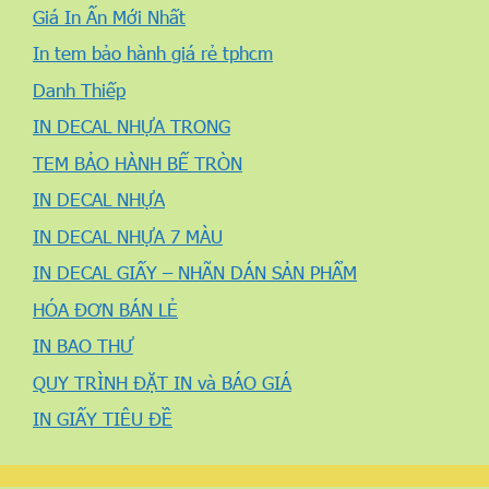
Giá In Ấn Mới Nhất
In tem bảo hành giá rẻ tphcm
Danh Thiếp
IN DECAL NHỰA TRONG
TEM BẢO HÀNH BẾ TRÒN
IN DECAL NHỰA
IN DECAL NHỰA 7 MÀU
IN DECAL GIẤY – NHÃN DÁN SẢN PHẨM
HÓA ĐƠN BÁN LẺ
IN BAO THƯ
QUY TRÌNH ĐẶT IN và BÁO GIÁ
IN GIẤY TIÊU ĐỀ