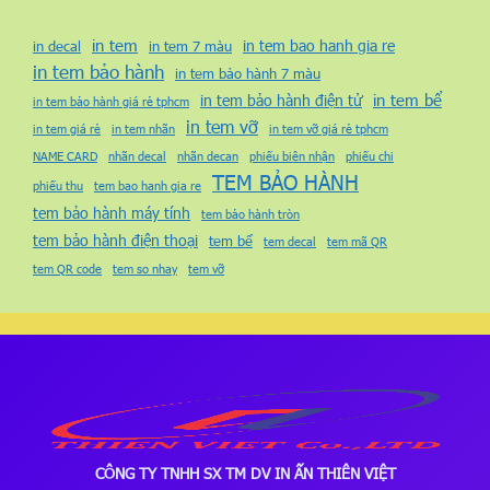
in tem
in tem bao hanh gia re
in decal
in tem 7 màu
in tem bảo hành
in tem bảo hành 7 màu
in tem bể
in tem bảo hành điện tử
in tem bảo hành giá rẻ tphcm
in tem vỡ
in tem giá rẻ
in tem nhãn
in tem vỡ giá rẻ tphcm
NAME CARD
nhãn decal
nhãn decan
phiếu biên nhận
phiếu chi
TEM BẢO HÀNH
phiếu thu
tem bao hanh gia re
tem bảo hành máy tính
tem bảo hành tròn
tem bảo hành điện thoại
tem bể
tem decal
tem mã QR
tem QR code
tem so nhay
tem vỡ
CÔNG TY TNHH SX TM DV IN ẤN THIÊN VIỆT